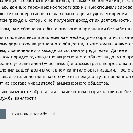
вариществ собственников жилья, а также членов жилищных,
ных, дачных, гаражных кооперативов и иных специализиров
льских кооперативов, создаваемых в целях удовлетворения
тей граждан, которые не получают доход от их деятельности.
азом, вам обосновано было отказано в признании безработны
ия сложившейся проблемы вам необходимо обратиться с зая
ому директору акционерного общества, в котором вы являете
ем, с заявлением о выходе из состава учредителей. Далее в
нном порядке руководство акционерного общества должно пр
рание учредителей (участников) и рассмотреть вопрос о ваш
елении вашей доли в уставном капитале организации. После 
подается заявление в налоговую инспекцию в установленной 
ят из состава учредителей акционерного общества.
вии вы можете обратиться с заявлением о признании вас бе
службы занятости.
Сказали спасибо:
6