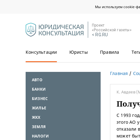
Мы используем cookie-ф
Проект
«Российской газеты»
< RG.RU
Консультации
Юристы
Правила
Тег
Главная
Со
АВТО
БАНКИ
К. Авдеев
(
БИЗНЕС
Получ
ЖИЛЬЕ
С 1993 го
ЖКХ
этого АО 
ЗЕМЛЯ
отказали в
может быт
НАЛОГИ