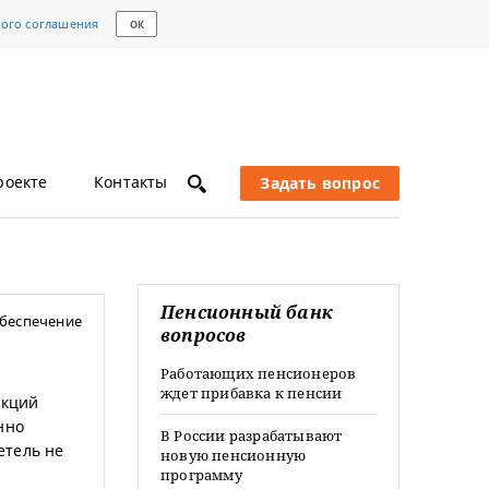
кого соглашения
ОК
роекте
Контакты
Задать вопрос
Пенсионный банк
беспечение
вопросов
Работающих пенсионеров
ждет прибавка к пенсии
акций
нно
В России разрабатывают
етель не
новую пенсионную
программу