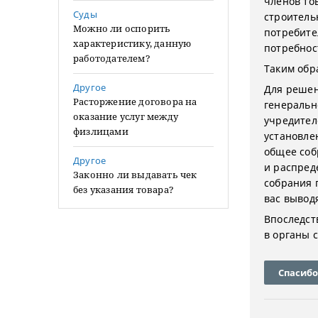
членов то
Суды
строитель
Можно ли оспорить
потребите
характеристику, данную
потребнос
работодателем?
Таким обр
Другое
Для решен
Расторжение договора на
генеральн
оказание услуг между
учредител
физлицами
установле
общее соб
Другое
и распред
Законно ли выдавать чек
собрания 
без указания товара?
вас вывод
Впоследст
в органы 
Спасибо