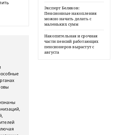
лить
Эксперт Беляков:
Пенсионные накопления
можно начать делать с
маленьких сумм
Накопительная и срочная
части пенсий работающих
пенсионеров вырастут с
августа
и
пособные
органах
товы
ризнаны
анизаций,
й,
ителей
ключая