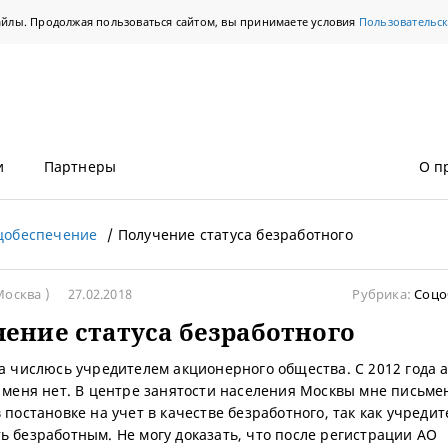
айлы. Продолжая пользоваться сайтом, вы принимаете условия
Пользовательс
и
Партнеры
О п
цобеспечение
Получение статуса безработного
Москва )
27.02.2018
Рубрика:
Соцо
ение статуса безработного
да числюсь учредителем акционерного общества. С 2012 года 
у меня нет. В центре занятости населения Москвы мне письме
 постановке на учет в качестве безработного, так как учредит
ь безработным. Не могу доказать, что после регистрации АО