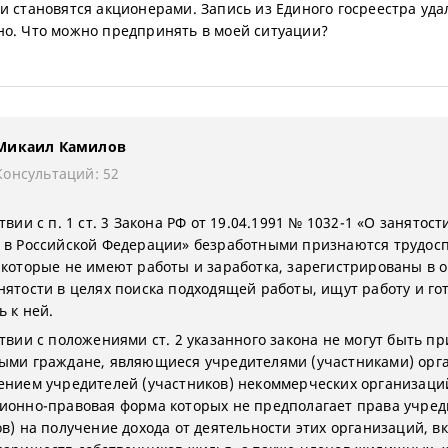
и становятся акционерами. Запись из Единого госреестра уда
о. Что можно предпринять в моей ситуации?
Микаил Камилов
Консультаций: 52
твии с п. 1 ст. 3 Закона РФ от 19.04.1991 № 1032-1 «О занятост
 в Российской Федерации» безработными признаются трудос
 которые не имеют работы и заработка, зарегистрированы в 
нятости в целях поиска подходящей работы, ищут работу и го
ь к ней.
ствии с положениями ст. 2 указанного закона не могут быть п
ыми граждане, являющиеся учредителями (участниками) орг
ением учредителей (участников) некоммерческих организаци
ионно-правовая форма которых не предполагает права учред
ов) на получение дохода от деятельности этих организаций, в