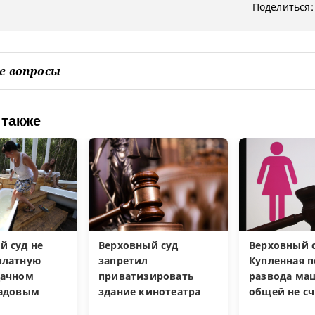
Поделиться:
е вопросы
 также
й суд не
Верховный суд
Верховный с
платную
запретил
Купленная п
дачном
приватизировать
развода ма
садовым
здание кинотеатра
общей не сч