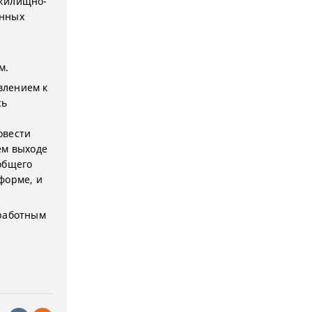
 жилищно-
анных
м.
влением к
сь
овести
ем выходе
общего
форме, и
зработным