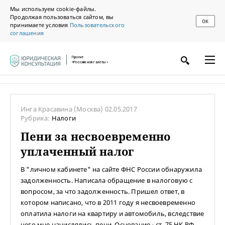
Мы используем cookie-файлы.
Продолжая пользоваться сайтом, вы
ОК
принимаете условия
Пользовательского
соглашения
Проект
«Российской газеты»
Инга Красавина
(Москва)
02.05.2017
Рубрика:
Налоги
Пени за несвоевременно
уплаченный налог
В "личном кабинете" на сайте ФНС России обнаружила
задолженность. Написала обращение в налоговую с
вопросом, за что задолженность. Пришел ответ, в
котором написано, что в 2011 году я несвоевременно
оплатила налоги на квартиру и автомобиль, вследствие
чего мне начислялись пени. Основание - ст. 75 НК РФ.