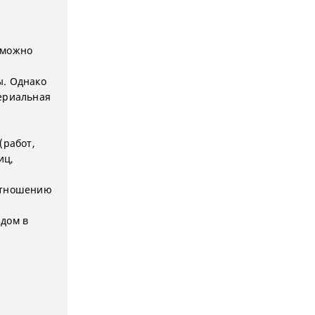
зможно
ы. Однако
териальная
(работ,
иц,
 отношению
здом в