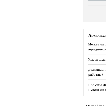
Похожи
Может ли ф
юридическ
Уменьшени
Должны ли 
работаю?
Получил до
Нужно ли 