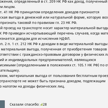
ожения, определенный в ст. 209 НК РФ как доход, полученный
м лицом.
ст. 41 НК РФ принципом определения доходов признается
ская выгода в денежной или натуральной форме, которую во
 признать таковой по правилам гл. 23 НК РФ.
й проезд на транспорте носит характер материальной выгод
 НК РФ приведен исчерпывающий перечень случаев, когда ма
изнается доходом для исчисления НДФЛ.
п. 2 п. 1 ст. 212 НК РФ к доходам в виде материальной выгоды
 материальная выгода, полученная от приобретения товаров 
соответствии с гражданско-правовым договором у физических л
ий и индивидуальных предпринимателей, являющихся
исимыми (определенными в положениях ст. 105.1 НК РФ) по
лательщику.
азом, материальная выгода от пользования бесплатным прое
отранспорте не может быть признана доходом, подлежащим
 налогом на доходы физических лиц.
Сказали спасибо:
28