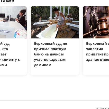
 также
й суд
Верховный суд не
Верховный 
, кто
признал платную
запретил
ает
баню на дачном
приватизир
 клиенту с
участке садовым
здание кин
кими
домиком
и