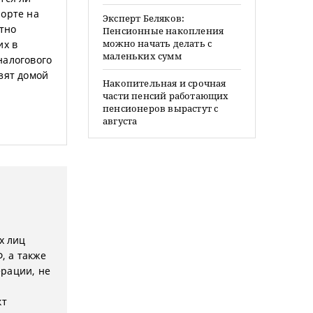
порте на
Эксперт Беляков:
тно
Пенсионные накопления
можно начать делать с
их в
маленьких сумм
налогового
зят домой
Накопительная и срочная
части пенсий работающих
пенсионеров вырастут с
августа
х лиц
, а также
ерации, не
кт