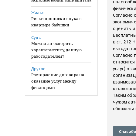
использовании маткапитала
налогообл
физически
Жилье
Согласно 
Риски прописки внука в
экономиче
квартире бабушки
оценить и
Бесплатны
Суды
в ст. 212
Можно ли оспорить
выгода пр
характеристику, данную
Согласно п
работодателем?
относится
услуг) в 
Другое
Расторжение договора на
организац
оказание услуг между
взаимозав
физлицами
к налогоп
Таким обр
чужом авт
обложению
Спасибо