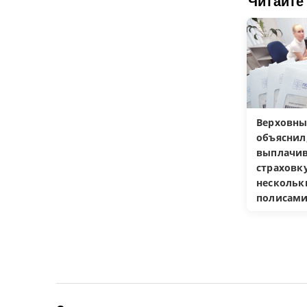
Читайте
Верховны
объяснил
выплачив
страховку
несколь
полисам