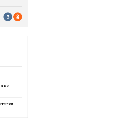
д
я не
 тысяч.