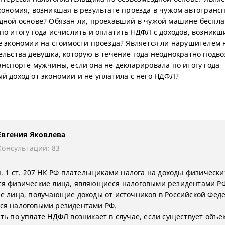
кономия, возникшая в результате проезда в чужом автотранс
дной основе? Обязан ли, проехавший в чужой машине беспла
по итогу года исчислить и оплатить НДФЛ с доходов, возникш
е экономии на стоимости проезда? Является ли нарушителем 
ельства девушка, которую в течение года неоднократно подво
анспорте мужчины, если она не декларировала по итогу года
й доход от экономии и не уплатила с него НДФЛ?
Евгения Яковлева
Консультаций: 83
п. 1 ст. 207 НК РФ плательщиками налога на доходы физически
я физические лица, являющиеся налоговыми резидентами РФ
е лица, получающие доходы от источников в Российской Фед
я налоговыми резидентами РФ.
ть по уплате НДФЛ возникает в случае, если существует объе