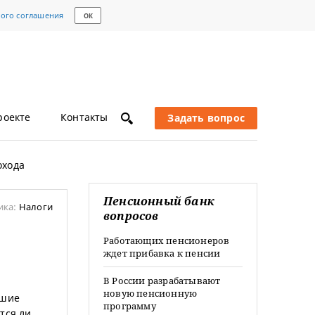
кого соглашения
ОК
роекте
Контакты
Задать вопрос
охода
Пенсионный банк
ика:
Налоги
вопросов
Работающих пенсионеров
ждет прибавка к пенсии
В России разрабатывают
новую пенсионную
вшие
программу
тся ли