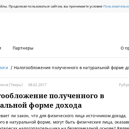
айлы. Продолжая пользоваться сайтом, вы принимаете условия
Пользовательс
и
Партнеры
О п
логи
Налогообложение полученного в натуральной форме д
иков
(Тверь)
08.02.2017
Рубр
гообложение полученного в
альной форме дохода
вает ли закон, что для физического лица источником дохода,
го в натуральной форме, могут быть физические лица, оказа
интересах налогоплательщика на безвозмездной основе? Являе