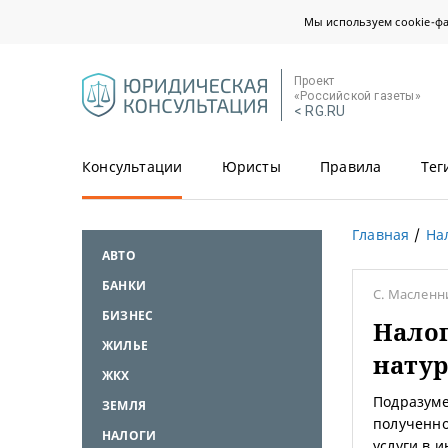
Мы используем cookie-ф
Проект
«Российской газеты»
< RG.RU
Консультации
Юристы
Правила
Тег
Главная
На
АВТО
БАНКИ
С. Масленн
БИЗНЕС
Нало
ЖИЛЬЕ
натур
ЖКХ
Подразуме
ЗЕМЛЯ
полученно
НАЛОГИ
услуги в 