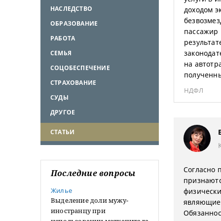
НАСЛЕДСТВО
доходом э
безвозмез
ОБРАЗОВАНИЕ
пассажир 
РАБОТА
результат
законодат
СЕМЬЯ
на автотр
СОЦОБЕСПЕЧЕНИЕ
полученны
СТРАХОВАНИЕ
НДФЛ
СУДЫ
ДРУГОЕ
СТАТЬИ
Согласно 
Последние вопросы
признаютс
Жилье
физически
Выделение доли мужу-
являющиес
иностранцу при
Обязаннос