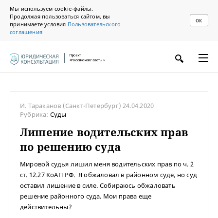
Мы используем cookie-файлы.
Продолжая пользоваться сайтом, вы
ОК
принимаете условия
Пользовательского
соглашения
Проект
«Российской газеты»
И. Тараканов
(Санкт-Петербург)
24.04.2020
Рубрика:
Суды
Лишение водительских прав
по решению суда
Мировой судья лишил меня водительских прав по ч. 2
ст. 12.27 КоАП РФ. Я обжаловал в районном суде, но суд
оставил лишение в силе. Собираюсь обжаловать
решение районного суда. Мои права еще
действительны?