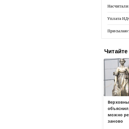
Насчитали
Уплата НДФ
Присылают
Читайте
Верховны
объяснил,
можно р
заново