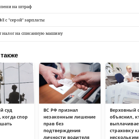
 пени на штраф
Л с "серой" зарплаты
 налог на списанную машину
 также
й суд
ВС РФ признал
Верховный 
 когда спор
незаконным лишение
объяснил, к
ешать
прав без
выплачивае
подтверждения
страховку к
личности водителя
нескольким