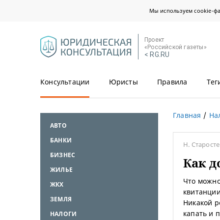
Мы используем cookie-ф
Проект
«Российской газеты»
< RG.RU
Консультации
Юристы
Правила
Тег
Главная
На
АВТО
БАНКИ
Н. Старост
БИЗНЕС
Как д
ЖИЛЬЕ
Что можно
ЖКХ
квитанции
ЗЕМЛЯ
Никакой р
капать и 
НАЛОГИ