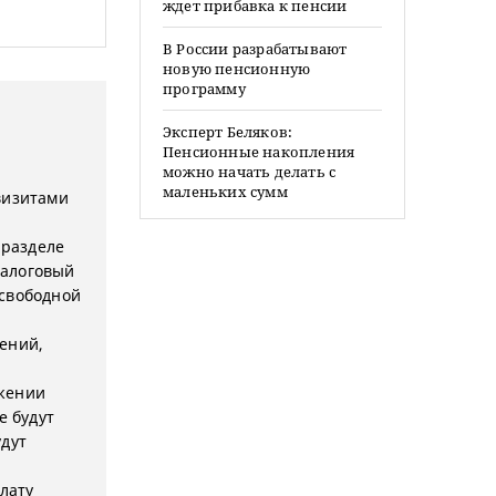
ждет прибавка к пенсии
В России разрабатывают
новую пенсионную
программу
Эксперт Беляков:
Пенсионные накопления
можно начать делать с
маленьких сумм
визитами
 разделе
налоговый
 свободной
ений,
ажении
е будут
удут
лату