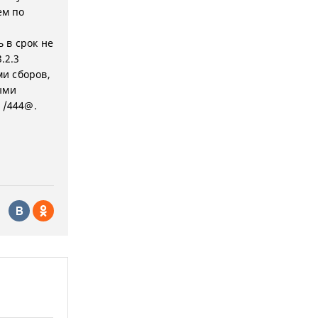
ем по
 в срок не
.2.3
и сборов,
ыми
1/444@.