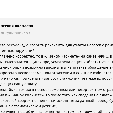
Евгения Яковлева
Консультаций: 83
его рекомендую сверить реквизиты для уплаты налогов с рек
тежных поручений.
оплачено корректно, то в «Личном кабинете» на сайте ИФНС, в
ы налогоплательщика» предусмотрена опция «Обратиться в 
 данной опции возможно заполнить и направить обращение в
опросом о несвоевременном отражении в «Личном кабинете»
х налогов, прикрепив к запросу скан-копии платежных поруч
ающих вашу оплату.
лема была только в несвоевременном или некорректном отр
и в «Личном кабинете», то после того, как сведения о платеж
налоговой корректно, пени, начисленные за данный период б
аны в автоматическом режиме.
 допущены ошибки в заполнении платежных поручений на уп