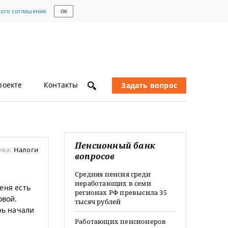
кого соглашения
ОК
роекте
Контакты
Задать вопрос
Пенсионный банк
ика:
Налоги
вопросов
Средняя пенсия среди
неработающих в семи
еня есть
регионах РФ превысила 35
овой.
тысяч рублей
рь начали
Работающих пенсионеров