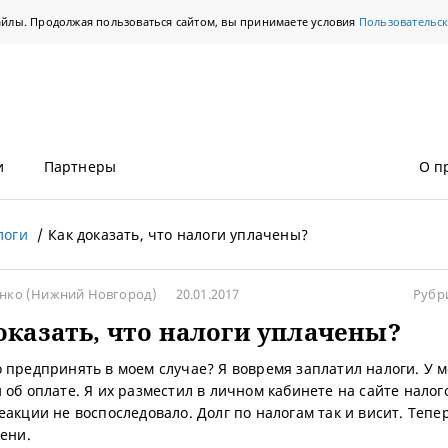
айлы. Продолжая пользоваться сайтом, вы принимаете условия
Пользовательс
и
Партнеры
О п
логи
Как доказать, что налоги уплачены?
енко
(Нижний Новгород)
20.01.2017
Рубр
оказать, что налоги уплачены?
 предпринять в моем случае? Я вовремя заплатил налоги. У м
 об оплате. Я их разместил в личном кабинете на сайте налог
еакции не воспоследовало. Долг по налогам так и висит. Тепе
пени.