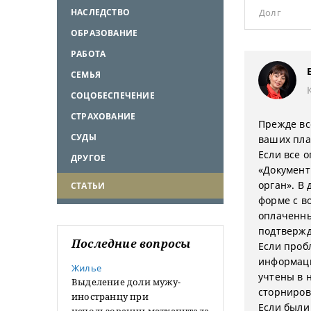
НАСЛЕДСТВО
Долг
ОБРАЗОВАНИЕ
РАБОТА
СЕМЬЯ
СОЦОБЕСПЕЧЕНИЕ
СТРАХОВАНИЕ
Прежде вс
СУДЫ
ваших пла
Если все 
ДРУГОЕ
«Документ
орган». В
СТАТЬИ
форме с в
оплаченны
подтвержд
Последние вопросы
Если проб
информаци
Жилье
учтены в 
Выделение доли мужу-
сторниров
иностранцу при
Если были