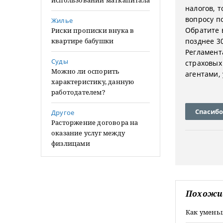
использовании маткапитала
налогов, 
вопросу п
Жилье
Обратите 
Риски прописки внука в
квартире бабушки
позднее 30
Регламент
Суды
страховых
Можно ли оспорить
агентами,
характеристику, данную
работодателем?
Спасибо
Другое
Расторжение договора на
оказание услуг между
физлицами
Похожи
Как умень