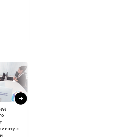
Next
суд
Верховный суд не
Верховный суд
то
признал платную
запретил
т
баню на дачном
приватизиров
лиенту с
участке садовым
здание киноте
и
домиком