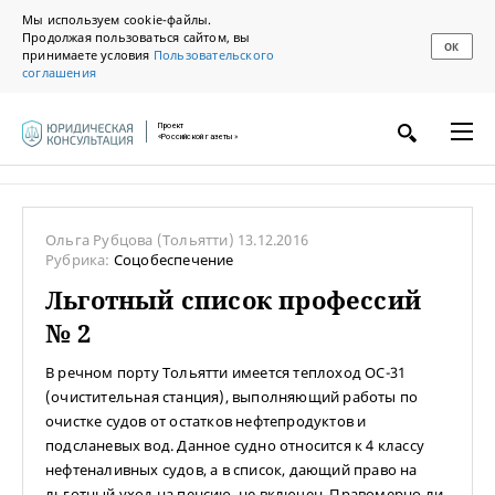
Мы используем cookie-файлы.
Продолжая пользоваться сайтом, вы
ОК
принимаете условия
Пользовательского
соглашения
Проект
«Российской газеты»
Ольга Рубцова
(Тольятти)
13.12.2016
Рубрика:
Соцобеспечение
Льготный список профессий
№ 2
В речном порту Тольятти имеется теплоход ОС-31
(очистительная станция), выполняющий работы по
очистке судов от остатков нефтепродуктов и
подсланевых вод. Данное судно относится к 4 классу
нефтеналивных судов, а в список, дающий право на
льготный уход на пенсию, не включен. Правомерно ли