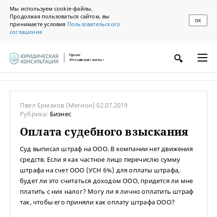
Мы используем cookie-файлы.
Продолжая пользоваться сайтом, вы
ОК
принимаете условия
Пользовательского
соглашения
Проект
«Российской газеты»
Пвел Ермаков
(Мегион)
02.07.2019
Рубрика:
Бизнес
Оплата судебного взыскания
Суд выписал штраф на ООО. В компании нет движения
средств. Если я как частное лицо перечислю сумму
штрафа на счет ООО (УСН 6%) для оплаты штрафа,
будет ли это считаться доходом ООО, придется ли мне
платить с них налог? Могу ли я лично оплатить штраф
так, чтобы его приняли как оплату штрафа ООО?