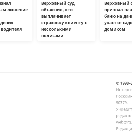
изнал
Верховный суд
Верховный с
ным лишение
объяснил, кто
признал пл
выплачивает
баню на да
дения
страховку клиенту с
участке са
 водителя
несколькими
домиком
полисами
© 1998
Интерне
Роскомн
50379.
Учредит
редакто
web@rg.
Редакци