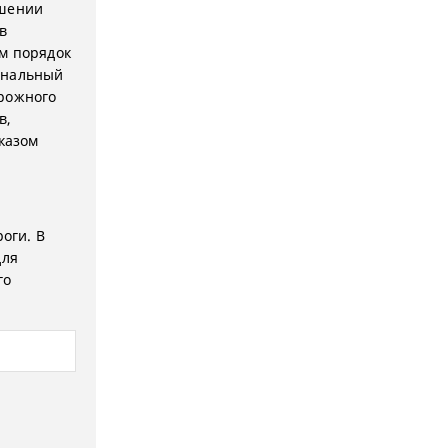
ошении
в
м порядок
ональный
орожного
в,
казом
оги. В
для
го