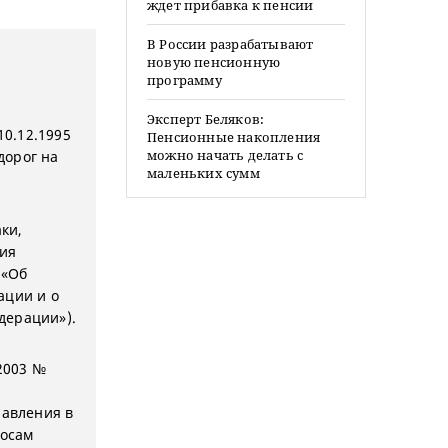
ждет прибавка к пенсии
В России разрабатывают
новую пенсионную
программу
Эксперт Беляков:
10.12.1995
Пенсионные накопления
можно начать делать с
дорог на
маленьких сумм
ки,
ния
 «Об
ации и о
дерации»).
2003 №
равления в
росам