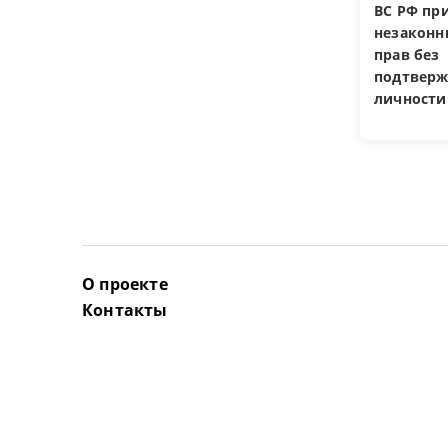
ВС РФ пр
незакон
прав без
подтверж
личности
О проекте
Контакты