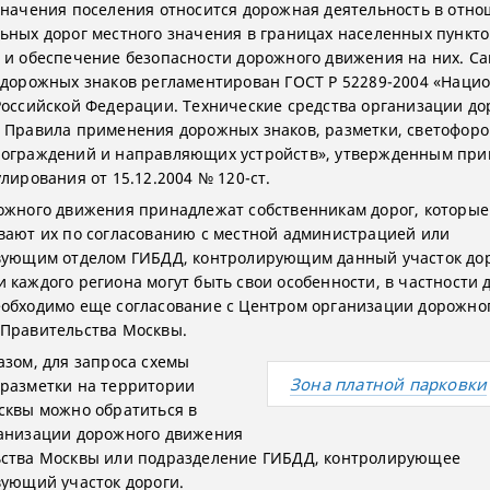
значения поселения относится дорожная деятельность в отн
ьных дорог местного значения в границах населенных пункто
 и обеспечение безопасности дорожного движения на них. Са
 дорожных знаков регламентирован ГОСТ Р 52289-2004 «Наци
Российской Федерации. Технические средства организации д
 Правила применения дорожных знаков, разметки, светофоро
ограждений и направляющих устройств», утвержденным при
лирования от 15.12.2004 № 120-ст.
ожного движения принадлежат собственникам дорог, которые
вают их по согласованию с местной администрацией или
вующим отделом ГИБДД, контролирующим данный участок дор
 каждого региона могут быть свои особенности, в частности 
обходимо еще согласование с Центром организации дорожно
Правительства Москвы.
азом, для запроса схемы
Зона платной парковки
разметки на территории
сквы можно обратиться в
анизации дорожного движения
ства Москвы или подразделение ГИБДД, контролирующее
вующий участок дороги.