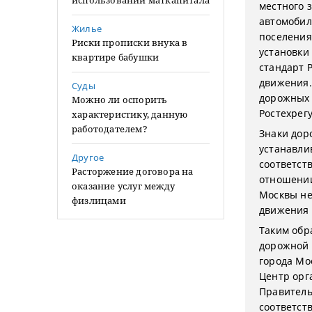
использовании маткапитала
местного 
автомобил
Жилье
поселения
Риски прописки внука в
установки
квартире бабушки
стандарт 
движения.
Суды
дорожных 
Можно ли оспорить
Ростехрегу
характеристику, данную
работодателем?
Знаки дор
устанавли
Другое
соответст
Расторжение договора на
отношении
оказание услуг между
Москвы не
физлицами
движения 
Таким обр
дорожной 
города Мо
Центр орг
Правитель
соответст