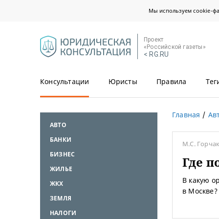
Мы используем cookie-ф
Проект
«Российской газеты»
< RG.RU
Консультации
Юристы
Правила
Тег
Главная
Ав
АВТО
БАНКИ
М.С. Горча
БИЗНЕС
Где п
ЖИЛЬЕ
В какую о
ЖКХ
в Москве?
ЗЕМЛЯ
НАЛОГИ