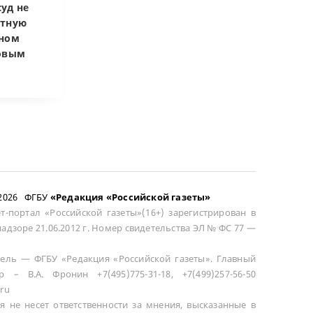
уд не
Верховный суд
Верховный суд
атную
запретил
Купленная пос
чном
приватизировать
развода маши
довым
здание кинотеатра
общей не счит
–2026 ФГБУ
«Редакция «Российской газеты»
т-портал «Российской газеты»(16+) зарегистрирован в
адзоре 21.06.2012 г. Номер свидетельства ЭЛ № ФС 77 —
ель — ФГБУ «Редакция «Российской газеты». Главный
р – В.А. Фронин +7(495)775-31-18, +7(499)257-56-50
ru
я не несет ответственности за мнения, высказанные в