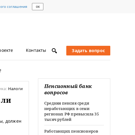
кого соглашения
ОК
роекте
Контакты
Задать вопрос
?
Пенсионный банк
ика:
Налоги
вопросов
 ли
Средняя пенсия среди
неработающих в семи
регионах РФ превысила 35
тысяч рублей
ы, должен
Работающих пенсионеров