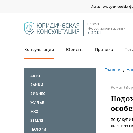
Мы используем cookie-ф
Проект
«Российской газеты»
< RG.RU
Консультации
Юристы
Правила
Тег
Главная
На
АВТО
БАНКИ
Роман
(Во
БИЗНЕС
Подох
ЖИЛЬЕ
особ
ЖКХ
Хочу купи
ЗЕМЛЯ
ли я плат
НАЛОГИ