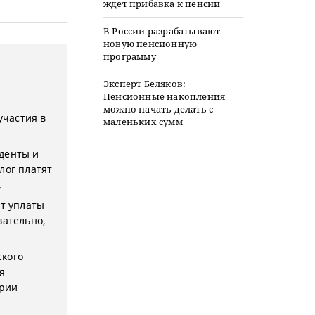
ждет прибавка к пенсии
В России разрабатывают
новую пенсионную
программу
Эксперт Беляков:
Пенсионные накопления
можно начать делать с
участия в
маленьких сумм
иденты и
лог платят
.
от уплаты
вательно,
ского
я
ории