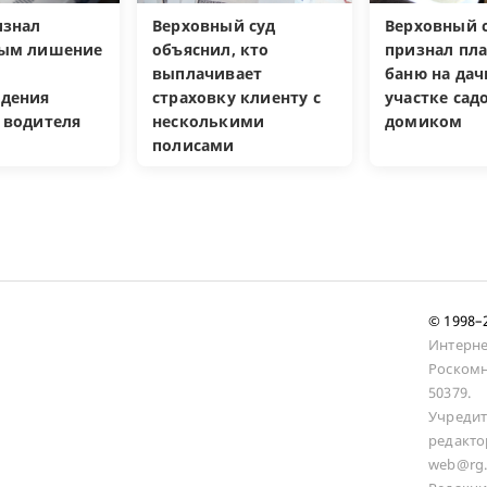
изнал
Верховный суд
Верховный с
ным лишение
объяснил, кто
признал пл
выплачивает
баню на да
дения
страховку клиенту с
участке са
 водителя
несколькими
домиком
полисами
© 1998
Интерне
Роскомн
50379.
Учредит
редакто
web@rg.