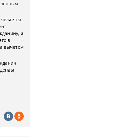
овленным
 является
ент
жданину, а
его в
за вычетом
ажданин
иденды