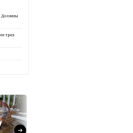
. Должны
ее трех
Next