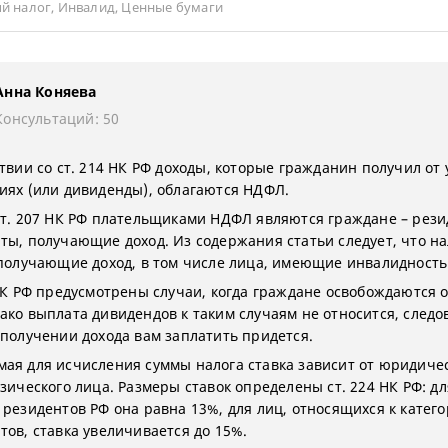
й налог
,
Инвалид
,
Ценные бумаги
Анна Коняева
Консультаций: 50
твии со ст. 214 НК РФ доходы, которые гражданин получил от 
иях (или дивиденды), облагаются НДФЛ.
ст. 207 НК РФ плательщиками НДФЛ являются граждане – рез
ты, получающие доход. Из содержания статьи следует, что на
 получающие доход, в том числе лица, имеющие инвалидность
 НК РФ предусмотрены случаи, когда граждане освобождаются 
ако выплата дивидендов к таким случаям не относится, следо
 получении дохода вам заплатить придется.
ая для исчисления суммы налога ставка зависит от юридиче
зического лица. Размеры ставок определены ст. 224 НК РФ: дл
 резидентов РФ она равна 13%, для лиц, относящихся к катег
тов, ставка увеличивается до 15%.