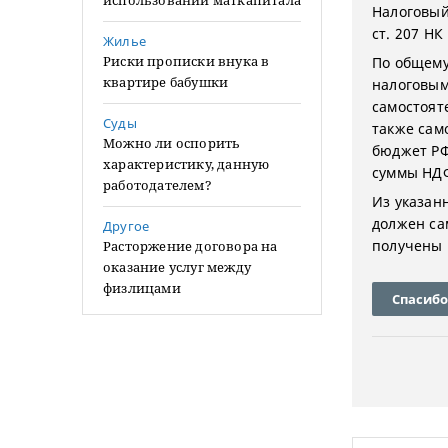
использовании маткапитала
Налоговый
ст. 207 НК
Жилье
Риски прописки внука в
По общему
квартире бабушки
налоговым 
самостоят
Суды
также сам
Можно ли оспорить
бюджет РФ
характеристику, данную
суммы НД
работодателем?
Из указанн
должен са
Другое
получены 
Расторжение договора на
оказание услуг между
физлицами
Спасибо