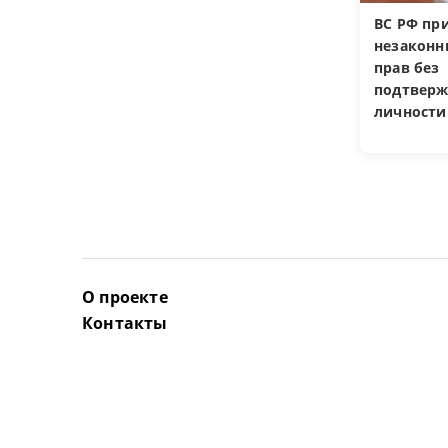
ВС РФ пр
незакон
прав без
подтверж
личности
О проекте
Контакты