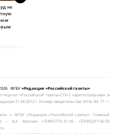
уд не
Верховный суд
Верховный суд
атную
запретил
Купленная пос
чном
приватизировать
развода маши
довым
здание кинотеатра
общей не счит
–2026 ФГБУ
«Редакция «Российской газеты»
т-портал «Российской газеты»(16+) зарегистрирован в
адзоре 21.06.2012 г. Номер свидетельства ЭЛ № ФС 77 —
ель — ФГБУ «Редакция «Российской газеты». Главный
р – В.А. Фронин +7(495)775-31-18, +7(499)257-56-50
ru