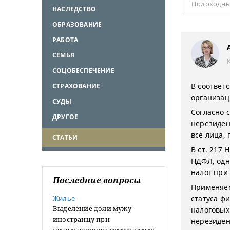
Подоходны
НАСЛЕДСТВО
ОБРАЗОВАНИЕ
РАБОТА
СЕМЬЯ
СОЦОБЕСПЕЧЕНИЕ
В соответс
СТРАХОВАНИЕ
организац
СУДЫ
Согласно 
ДРУГОЕ
нерезиден
все лица,
СТАТЬИ
В ст. 217
НДФЛ, одн
налог при
Последние вопросы
Применяем
Жилье
статуса фи
Выделение доли мужу-
налоговых
иностранцу при
нерезиден