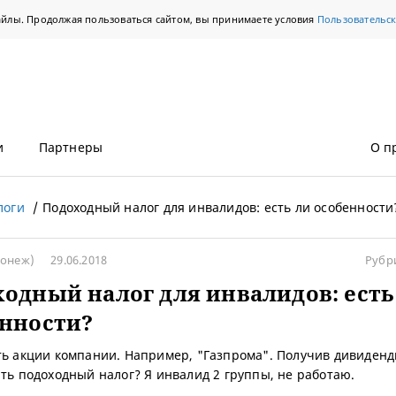
айлы. Продолжая пользоваться сайтом, вы принимаете условия
Пользовательс
и
Партнеры
О п
логи
Подоходный налог для инвалидов: есть ли особенности
ронеж)
29.06.2018
Рубр
одный налог для инвалидов: есть
енности?
ть акции компании. Например, "Газпрома". Получив дивиденд
ить подоходный налог? Я инвалид 2 группы, не работаю.