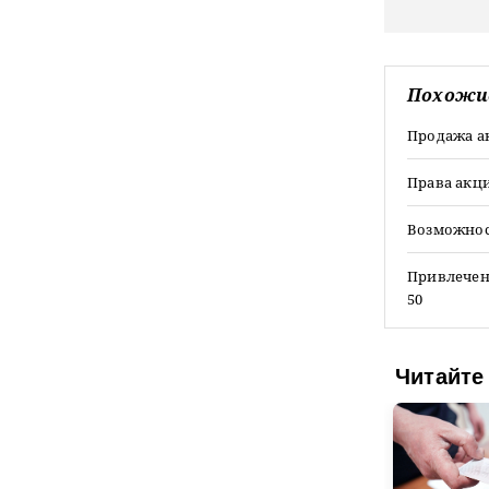
Похожи
Продажа а
Права акц
Возможнос
Привлечени
50
Читайте