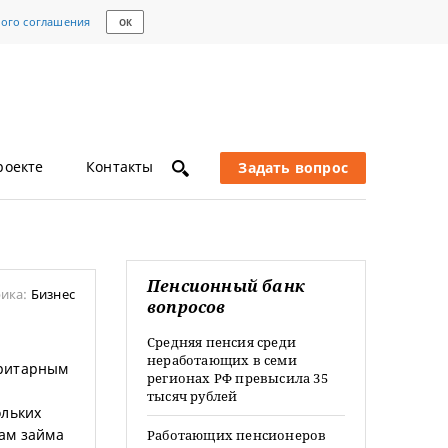
кого соглашения
ОК
роекте
Контакты
Задать вопрос
Пенсионный банк
ика:
Бизнес
вопросов
Средняя пенсия среди
неработающих в семи
оритарным
регионах РФ превысила 35
тысяч рублей
ольких
рам займа
Работающих пенсионеров