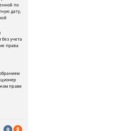
ленной по
тную дату,
ной
м
 без учета
ие права
собранием
акционер
нном праве