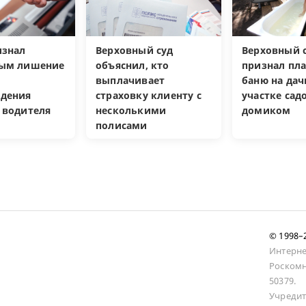
изнал
Верховный суд
Верховный с
ным лишение
объяснил, кто
признал пл
выплачивает
баню на да
дения
страховку клиенту с
участке са
 водителя
несколькими
домиком
полисами
© 1998
Интерне
Роскомн
50379.
Учредит