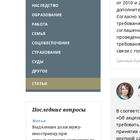
от 2010 и
НАСЛЕДСТВО
дополните
ОБРАЗОВАНИЕ
Согласно 
требовани
РАБОТА
соглашени
СЕМЬЯ
проведени
СОЦОБЕСПЕЧЕНИЕ
требовани
связи с г
СТРАХОВАНИЕ
Ценные бу
СУДЫ
ДРУГОЕ
СТАТЬИ
Последние вопросы
В соответс
«Об акцио
Жилье
требовать
Выделение доли мужу-
принятия 
иностранцу при
крупной с