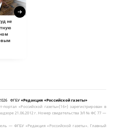
Next
уд не
Верховный суд
Верховный суд
атную
запретил
Купленная пос
чном
приватизировать
развода маши
довым
здание кинотеатра
общей не счит
–2026 ФГБУ
«Редакция «Российской газеты»
т-портал «Российской газеты»(16+) зарегистрирован в
адзоре 21.06.2012 г. Номер свидетельства ЭЛ № ФС 77 —
ель — ФГБУ «Редакция «Российской газеты». Главный