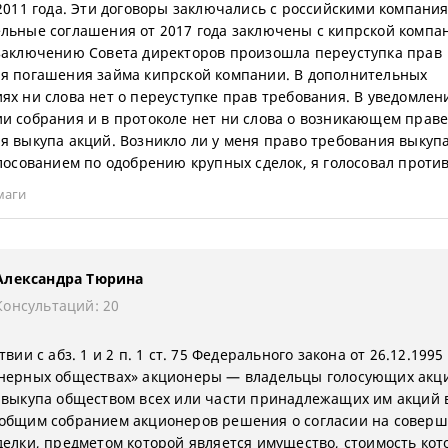
 2011 года. Эти договоры заключались с российскими компания
льные соглашения от 2017 года заключены с кипрской компа
заключению Совета директоров произошла переуступка прав
я погашения займа кипрской компании. В дополнительных
ях ни слова нет о переуступке прав требования. В уведомлен
и собрания и в протоколе нет ни слова о возникающем прав
я выкупа акций. Возникло ли у меня право требования выкупа
олосованием по одобрению крупных сделок, я голосовал проти
маги
Александра Тюрина
Консультаций: 20
твии с абз. 1 и 2 п. 1 ст. 75 Федерального закона от 26.12.199
нерных обществах» акционеры — владельцы голосующих акц
 выкупа обществом всех или части принадлежащих им акций 
общим собранием акционеров решения о согласии на совер
делки, предметом которой является имущество, стоимость кот