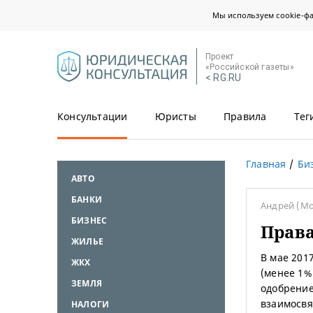
Мы используем cookie-ф
Проект
«Российской газеты»
< RG.RU
Консультации
Юристы
Правила
Тег
Главная
Би
АВТО
БАНКИ
Андрей
(Мо
БИЗНЕС
Права
ЖИЛЬЕ
В мае 201
ЖКХ
(менее 1%
ЗЕМЛЯ
одобрение
взаимосвя
НАЛОГИ