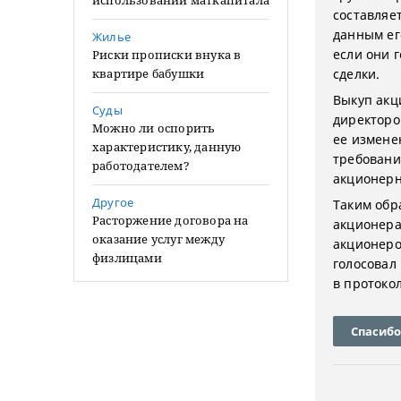
использовании маткапитала
составляе
данным ег
Жилье
если они 
Риски прописки внука в
квартире бабушки
сделки.
Выкуп акц
Суды
директоро
Можно ли оспорить
ее измене
характеристику, данную
требования
работодателем?
акционерн
Другое
Таким обр
Расторжение договора на
акционера
оказание услуг между
акционеро
физлицами
голосовал
в протокол
Спасибо