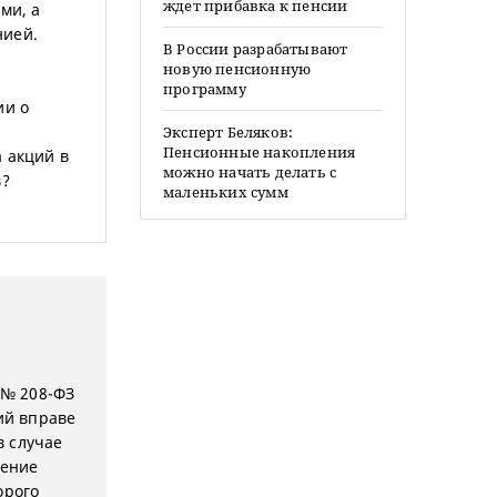
ждет прибавка к пенсии
ми, а
нией.
В России разрабатывают
новую пенсионную
программу
ии о
е
Эксперт Беляков:
Пенсионные накопления
 акций в
можно начать делать с
в?
маленьких сумм
5 № 208-ФЗ
ий вправе
в случае
шение
орого