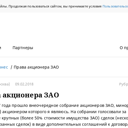
айлы. Продолжая пользоваться сайтом, вы принимаете условия
Пользовательс
и
Партнеры
О п
знес
Права акционера ЗАО
сква)
09.02.2018
Рубр
 акционера ЗАО
7 года прошло внеочередное собрание акционеров ЗАО, мин
) акционером которого я являюсь. На собрании голосовали за
 крупных (более 50% стоимости имущества ЗАО) сделок (неск
занных сделок) в виде дополнительных соглашений к догово