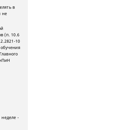
елять в
я не
ой
 (п. 10.6
2.2821-10
 обучения
Главного
анПиН
 неделе -