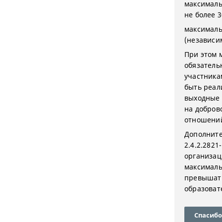
максималь
не более 3
максималь
(независи
При этом 
обязатель
участника
быть реали
выходные 
на добров
отношени
Дополните
2.4.2.282
организац
максималь
превышать
образоват
Спасибо