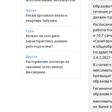
использовании маткапитала
Образоват
Жилье
течение у
Риски прописки внука в
должен пр
квартире бабушки
Расписани
работоспо
Суды
и 10.7 са
Можно ли оспорить
«Санитарн
характеристику, данную
работодателем?
в общеобр
государст
Другое
2.4.2.2821-
Расторжение договора на
В соответс
оказание услуг между
максималь
физлицами
превышать
образоват
Гигиениче
образоват
максималь
не более 3