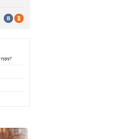
атуру?