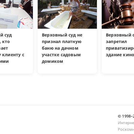
й суд
Верховный суд не
Верховный 
, кто
признал платную
запретил
ает
баню на дачном
приватизир
 клиенту с
участке садовым
здание кин
кими
домиком
и
© 1998
Интерне
Роскомн