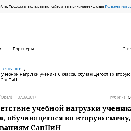
айлы. Продолжая пользоваться сайтом, вы принимаете условия
Пользовательс
и
Партнеры
О п
разование
 учебной нагрузки ученика 6 класса, обучающегося во вторую
 СанПиН
(Орел)
07.09.2017
Рубрика:
О
етствие учебной нагрузки ученик
а, обучающегося во вторую смену,
ованиям СанПиН