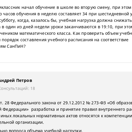
классник начал обучение в школе во вторую смену, при этом
о часов обучения в неделю составляет 34 при шестидневной 
субботу, когда, казалось бы, учебная нагрузка должна снижатьс
а в один из дней недели уроки заканчиваются в 19:10, при эт
учеником математического класса. Как проверить объем учеб
и порядок составления учебного расписания на соответствие
иям СанПиН?
Андрей Петров
Консультаций: 18
т. 28 Федерального закона от 29.12.2012 № 273-ФЗ «Об образо
й Федерации» разработка и принятие правил внутреннего ра
 иных локальных нормативных актов относятся к компетенци
ельной организации.
ьно вопроса объема учебной нагрузки.