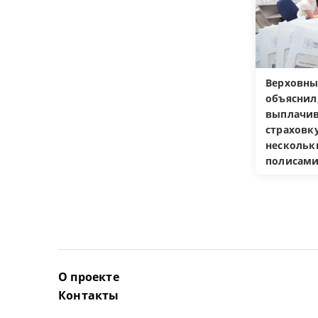
Верховны
объяснил
выплачив
страховку
несколь
полисам
О проекте
Контакты