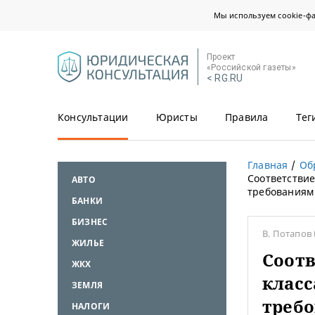
Мы используем cookie-ф
Проект
«Российской газеты»
< RG.RU
Консультации
Юристы
Правила
Тег
Главная
Об
Соответствие
АВТО
требованиям
БАНКИ
БИЗНЕС
В. Потапов
ЖИЛЬЕ
Соотв
ЖКХ
класс
ЗЕМЛЯ
треб
НАЛОГИ