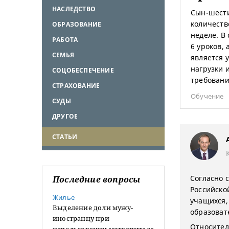
НАСЛЕДСТВО
Сын-шести
количеств
ОБРАЗОВАНИЕ
неделе. В 
РАБОТА
6 уроков, 
СЕМЬЯ
является 
нагрузки 
СОЦОБЕСПЕЧЕНИЕ
требован
СТРАХОВАНИЕ
Обучение
СУДЫ
ДРУГОЕ
СТАТЬИ
Согласно с
Последние вопросы
Российско
Жилье
учащихся,
Выделение доли мужу-
образоват
иностранцу при
Относител