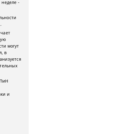
 неделе -
льности
.
ючает
мую
ти могут
, в
анизуется
ательных
нПиН
ки и