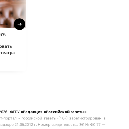
Next
суд
Верховный суд:
ВС РФ объясни
Купленная после
возмещать ра
овать
развода машина
цене при возв
отеатра
общей не считается
сложного това
–2026 ФГБУ
«Редакция «Российской газеты»
т-портал «Российской газеты»(16+) зарегистрирован в
адзоре 21.06.2012 г. Номер свидетельства ЭЛ № ФС 77 —