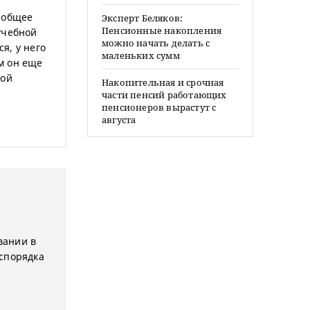
 общее
Эксперт Беляков:
Пенсионные накопления
учебной
можно начать делать с
я, у него
маленьких сумм
ом он еще
ной
Накопительная и срочная
части пенсий работающих
пенсионеров вырастут с
августа
вании в
спорядка
и