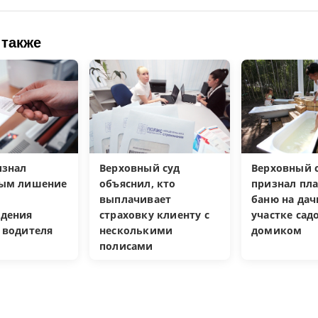
 также
изнал
Верховный суд
Верховный с
ным лишение
объяснил, кто
признал пл
выплачивает
баню на да
дения
страховку клиенту с
участке са
 водителя
несколькими
домиком
полисами