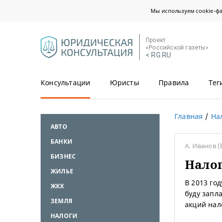
Мы используем cookie-ф
Проект
«Российской газеты»
< RG.RU
Консультации
Юристы
Правила
Тег
Главная
На
АВТО
БАНКИ
А. Иванов
(
БИЗНЕС
Налог
ЖИЛЬЕ
В 2013 го
ЖКХ
буду запл
ЗЕМЛЯ
акций нал
НАЛОГИ