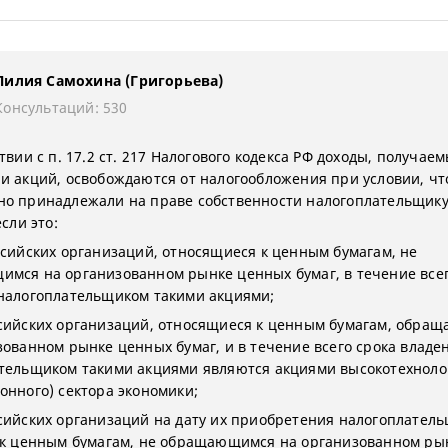
Лилия Самохина (Григорьева)
Консультаций: 530
твии с п. 17.2 ст. 217 Налогового кодекса РФ доходы, получаем
и акций, освобождаются от налогообложения при условии, чт
о принадлежали на праве собственности налогоплательщику
если это:
сийских организаций, относящиеся к ценным бумагам, не
мся на организованном рынке ценных бумаг, в течение всег
налогоплательщиком такими акциями;
сийских организаций, относящиеся к ценным бумагам, обра
зованном рынке ценных бумаг, и в течение всего срока владе
тельщиком такими акциями являются акциями высокотехноло
онного) сектора экономики;
сийских организаций на дату их приобретения налогоплател
 к ценным бумагам, не обращающимся на организованном ры