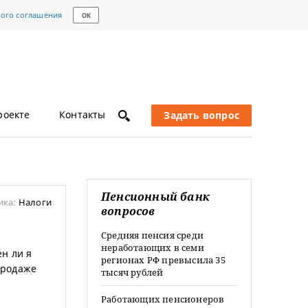
кого соглашения
ОК
роекте
Контакты
Задать вопрос
Пенсионный банк
ика:
Налоги
вопросов
Средняя пенсия среди
неработающих в семи
н ли я
регионах РФ превысила 35
 продаже
тысяч рублей
Работающих пенсионеров