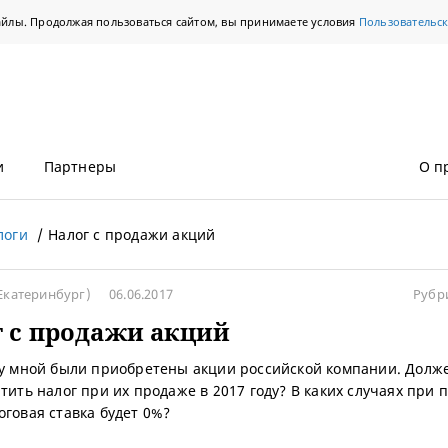
айлы. Продолжая пользоваться сайтом, вы принимаете условия
Пользовательс
и
Партнеры
О п
логи
Налог с продажи акций
Екатеринбург)
06.06.2017
Рубр
 с продажи акций
ду мной были приобретены акции российской компании. Долже
атить налог при их продаже в 2017 году? В каких случаях при
оговая ставка будет 0%?