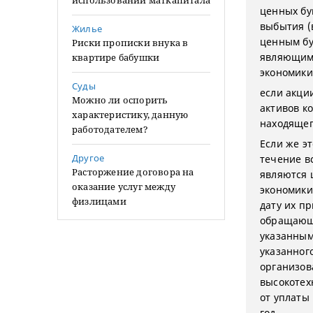
использовании маткапитала
ценных бу
выбытия (
Жилье
ценным бу
Риски прописки внука в
являющимс
квартире бабушки
экономики
Суды
если акци
Можно ли оспорить
активов к
характеристику, данную
находящег
работодателем?
Если же э
Другое
течение в
Расторжение договора на
являются 
оказание услуг между
экономики
физлицами
дату их п
обращающи
указанным
указанног
организов
высокотех
от уплаты
год.