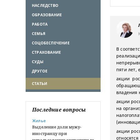
НАСЛЕДСТВО
ОБРАЗОВАНИЕ
РАБОТА
СЕМЬЯ
СОЦОБЕСПЕЧЕНИЕ
В соответс
СТРАХОВАНИЕ
реализаци
СУДЫ
непрерывн
пяти лет, 
ДРУГОЕ
акции рос
СТАТЬИ
обращающи
владения 
акции рос
на органи
Последние вопросы
налогопла
Жилье
(инноваци
Выделение доли мужу-
акции рос
иностранцу при
относятся