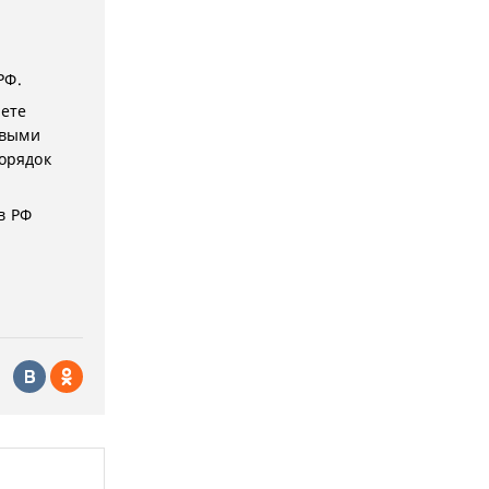
РФ.
чете
овыми
порядок
в РФ