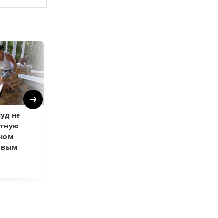
Next
уд не
Верховный суд
Верховный суд
атную
запретил
Купленная пос
чном
приватизировать
развода маши
довым
здание кинотеатра
общей не счит