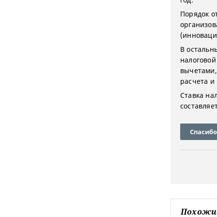
Порядок о
организов
(инноваци
В остальн
налоговой
вычетами,
расчета и
Ставка на
составляет
Спасибо
Похожи