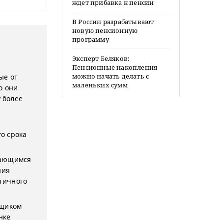
ждет прибавка к пенсии
В России разрабатывают
новую пенсионную
программу
Эксперт Беляков:
Пенсионные накопления
можно начать делать с
ые от
маленьких сумм
о они
 более
о срока
щающимся
ния
гичного
ьщиком
нке