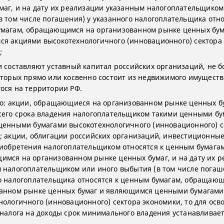
маг, и на дату их реализации указанным налогоплательщиком
в том числе погашения) у указанного налогоплательщика отно
магам, обращающимся на организованном рынке ценных бум
я акциями высокотехнологичного (инновационного) сектора
;
и составляют уставный капитал российских организаций, не б
оторых прямо или косвенно состоит из недвижимого имуществ
ося на территории РФ.
то: акции, обращающиеся на организованном рынке ценных бу
сего срока владения налогоплательщиком такими ценными б
ценными бумагами высокотехнологичного (инновационного) с
; акции, облигации российских организаций, инвестиционные
риобретения налогоплательщиком относятся к ценным бумагам
мся на организованном рынке ценных бумаг, и на дату их 
 налогоплательщиком или иного выбытия (в том числе погаш
о налогоплательщика относятся к ценным бумагам, обращаю
анном рынке ценных бумаг и являющимся ценными бумагами
нологичного (инновационного) сектора экономики, то для ос
 налога на доходы срок минимального владения устанавливает