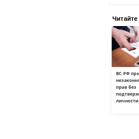
Читайте
ВС РФ пр
незакон
прав без
подтверж
личности