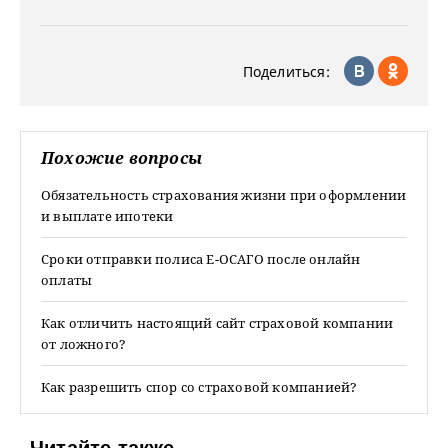
Поделиться:
Похожие вопросы
Обязательность страхования жизни при оформлении
и выплате ипотеки
Сроки отправки полиса Е-ОСАГО после онлайн
оплаты
Как отличить настоящий сайт страховой компании
от ложного?
Как разрешить спор со страховой компанией?