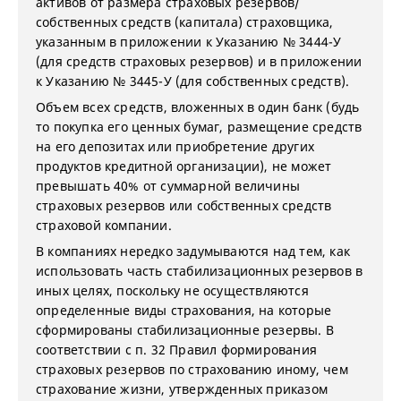
активов от размера страховых резервов/
собственных средств (капитала) страховщика,
указанным в приложении к Указанию № 3444-У
(для средств страховых резервов) и в приложении
к Указанию № 3445-У (для собственных средств).
Объем всех средств, вложенных в один банк (будь
то покупка его ценных бумаг, размещение средств
на его депозитах или приобретение других
продуктов кредитной организации), не может
превышать 40% от суммарной величины
страховых резервов или собственных средств
страховой компании.
В компаниях нередко задумываются над тем, как
использовать часть стабилизационных резервов в
иных целях, поскольку не осуществляются
определенные виды страхования, на которые
сформированы стабилизационные резервы. В
соответствии с п. 32 Правил формирования
страховых резервов по страхованию иному, чем
страхование жизни, утвержденных приказом