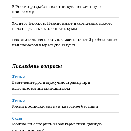
В России разрабатывают новую пенсионную
программу
Эксперт Беляков: Пенсионные накопления можно
начать делать с маленьких сумм
Накопительная и срочная части пенсий работающих
пенсионеров вырастут с августа
Последние вопросы
Жилье
Выделение доли мужу-иностранцу при
использовании маткапитала
Жилье
Риски прописки внука в квартире бабушки
Суды
Можно ли оспорить характеристику, данную
работодателем?