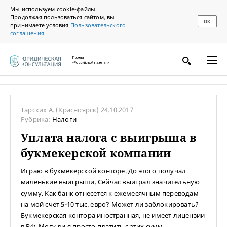
Мы используем cookie-файлы.
Продолжая пользоваться сайтом, вы
ОК
принимаете условия
Пользовательского
соглашения
Проект
«Российской газеты»
Тарских А.
(Красноярск)
24.10.2017
Рубрика:
Налоги
Уплата налога с выигрыша в
букмекерской компании
Играю в букмекерской конторе. До этого получал
маленькие выигрыши. Сейчас выиграл значительную
сумму. Как банк отнесется к ежемесячным переводам
на мой счет 5-10 тыс. евро? Может ли заблокировать?
Букмекерская контора иностранная, не имеет лицензии
в РФ. Могу ли я просто платить с этих сумм